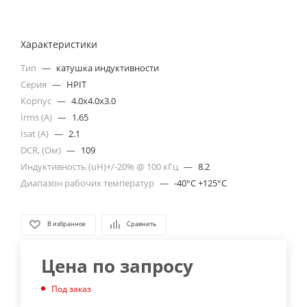
Характеристики
Тип
—
катушка индуктивности
Серия
—
HPIT
Корпус
—
4.0x4.0x3.0
Irms (A)
—
1.65
Isat (A)
—
2.1
DCR, (Ом)
—
109
Индуктивность (uH)+/-20% @ 100 кГц
—
8.2
Диапазон рабочих температур
—
-40°C +125°C
В избранное
Сравнить
Цена по запросу
Под заказ