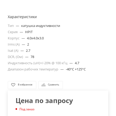
Характеристики
Тип
—
катушка индуктивности
Серия
—
HPIT
Корпус
—
4.0x4.0x3.0
Irms (A)
—
2
Isat (A)
—
2.7
DCR, (Ом)
—
78
Индуктивность (uH)+/-20% @ 100 кГц
—
4.7
Диапазон рабочих температур
—
-40°C +125°C
В избранное
Сравнить
Цена по запросу
Под заказ