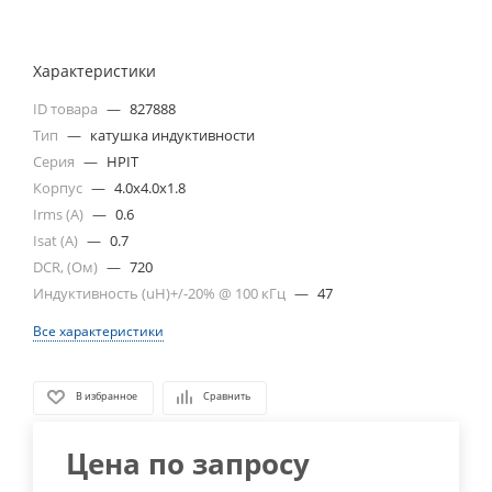
Характеристики
ID товара
—
827888
Тип
—
катушка индуктивности
Серия
—
HPIT
Корпус
—
4.0x4.0x1.8
Irms (A)
—
0.6
Isat (A)
—
0.7
DCR, (Ом)
—
720
Индуктивность (uH)+/-20% @ 100 кГц
—
47
Все характеристики
В избранное
Сравнить
Цена по запросу