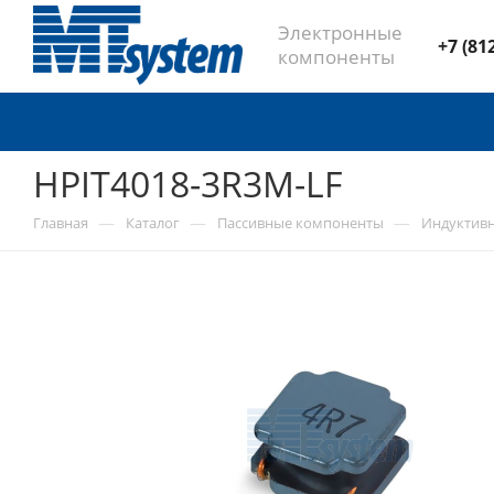
Электронные
+7 (81
компоненты
HPIT4018-3R3M-LF
—
—
—
Главная
Каталог
Пассивные компоненты
Индуктив