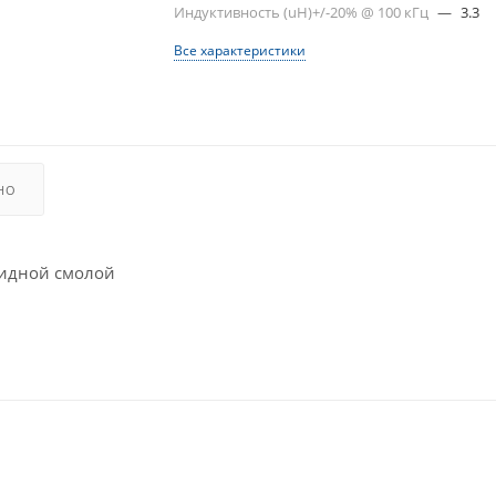
Индуктивность (uH)+/-20% @ 100 кГц
—
3.3
Все характеристики
НО
сидной смолой