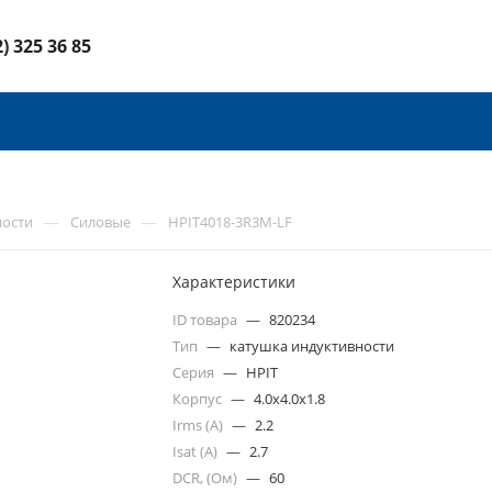
2) 325 36 85
—
—
ности
Силовые
HPIT4018-3R3M-LF
Характеристики
ID товара
—
820234
Тип
—
катушка индуктивности
Серия
—
HPIT
Корпус
—
4.0x4.0x1.8
Irms (A)
—
2.2
Isat (A)
—
2.7
DCR, (Ом)
—
60