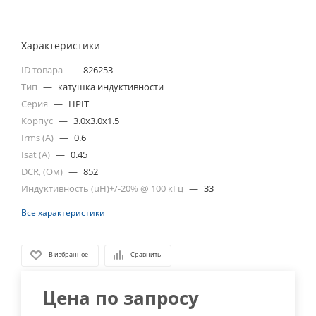
Характеристики
ID товара
—
826253
Тип
—
катушка индуктивности
Серия
—
HPIT
Корпус
—
3.0x3.0x1.5
Irms (A)
—
0.6
Isat (A)
—
0.45
DCR, (Ом)
—
852
Индуктивность (uH)+/-20% @ 100 кГц
—
33
Все характеристики
В избранное
Сравнить
Цена по запросу