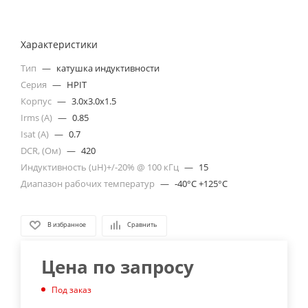
Характеристики
Тип
—
катушка индуктивности
Серия
—
HPIT
Корпус
—
3.0x3.0x1.5
Irms (A)
—
0.85
Isat (A)
—
0.7
DCR, (Ом)
—
420
Индуктивность (uH)+/-20% @ 100 кГц
—
15
Диапазон рабочих температур
—
-40°C +125°C
В избранное
Сравнить
Цена по запросу
Под заказ