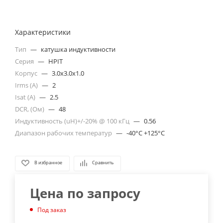
Характеристики
Тип
—
катушка индуктивности
Серия
—
HPIT
Корпус
—
3.0x3.0x1.0
Irms (A)
—
2
Isat (A)
—
2.5
DCR, (Ом)
—
48
Индуктивность (uH)+/-20% @ 100 кГц
—
0.56
Диапазон рабочих температур
—
-40°C +125°C
В избранное
Сравнить
Цена по запросу
Под заказ