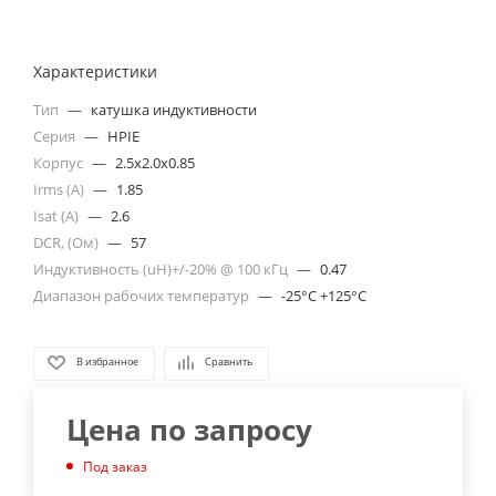
Характеристики
Тип
—
катушка индуктивности
Серия
—
HPIE
Корпус
—
2.5x2.0x0.85
Irms (A)
—
1.85
Isat (A)
—
2.6
DCR, (Ом)
—
57
Индуктивность (uH)+/-20% @ 100 кГц
—
0.47
Диапазон рабочих температур
—
-25°C +125°C
В избранное
Сравнить
Цена по запросу
Под заказ