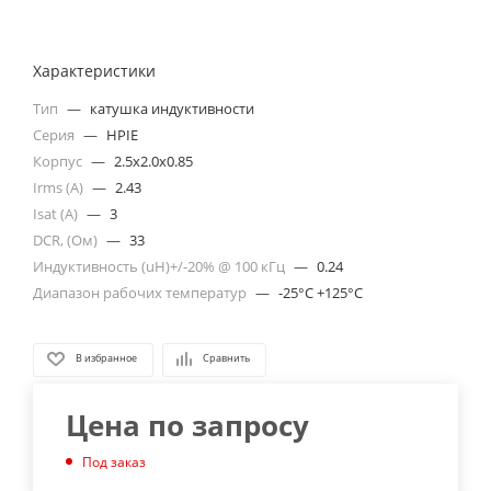
Характеристики
Тип
—
катушка индуктивности
Серия
—
HPIE
Корпус
—
2.5x2.0x0.85
Irms (A)
—
2.43
Isat (A)
—
3
DCR, (Ом)
—
33
Индуктивность (uH)+/-20% @ 100 кГц
—
0.24
Диапазон рабочих температур
—
-25°C +125°C
В избранное
Сравнить
Цена по запросу
Под заказ