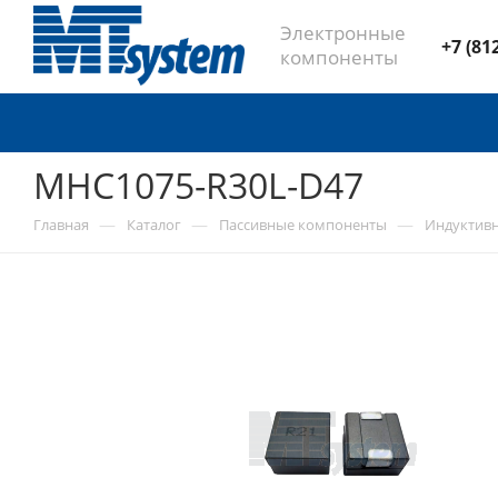
Электронные
+7 (81
компоненты
MHC1075-R30L-D47
—
—
—
Главная
Каталог
Пассивные компоненты
Индуктив