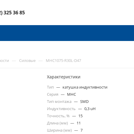
2) 325 36 85
—
—
ности
Силовые
MHC1075-R30L-D47
Характеристики
Тип
—
катушка индуктивности
Серия
—
MHC
Тип монтажа
—
SMD
Индуктивность
—
0,3 uH
Точность, %
—
15
Длина (мм)
—
11
Ширина (мм)
—
7