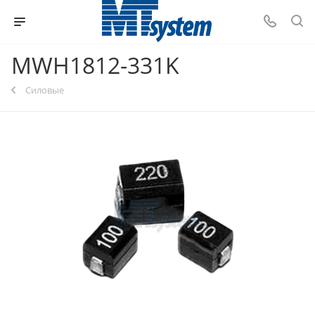
MWH1812-331K
Силовые