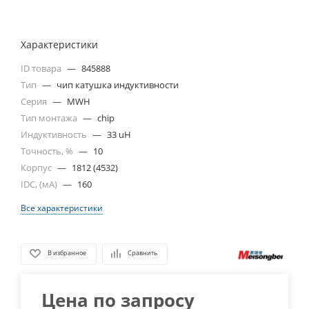
Характеристики
ID товара
—
845888
Тип
—
чип катушка индуктивности
Серия
—
MWH
Тип монтажа
—
chip
Индуктивность
—
33 uH
Точность, %
—
10
Корпус
—
1812 (4532)
IDC, (мА)
—
160
Все характеристики
В избранное
Сравнить
Цена по запросу