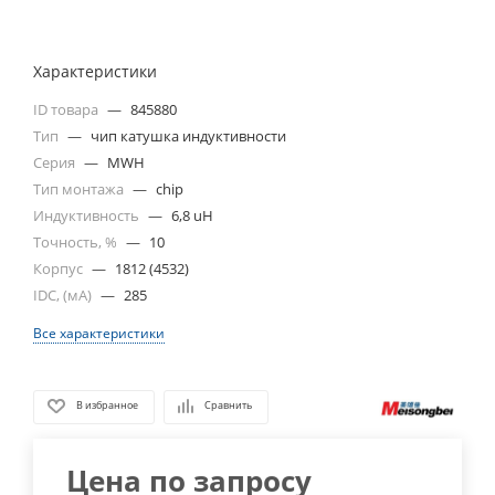
Характеристики
ID товара
—
845880
Тип
—
чип катушка индуктивности
Серия
—
MWH
Тип монтажа
—
chip
Индуктивность
—
6,8 uH
Точность, %
—
10
Корпус
—
1812 (4532)
IDC, (мА)
—
285
Все характеристики
В избранное
Сравнить
Цена по запросу