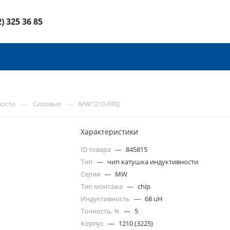
2) 325 36 85
—
—
ности
Силовые
MW1210-680J
Характеристики
ID товара
—
845815
Тип
—
чип катушка индуктивности
Серия
—
MW
Тип монтажа
—
chip
Индуктивность
—
68 uH
Точность, %
—
5
Корпус
—
1210 (3225)