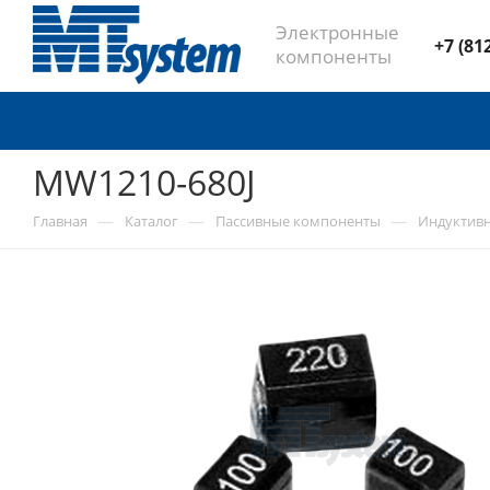
Электронные
+7 (81
компоненты
MW1210-680J
—
—
—
Главная
Каталог
Пассивные компоненты
Индуктив