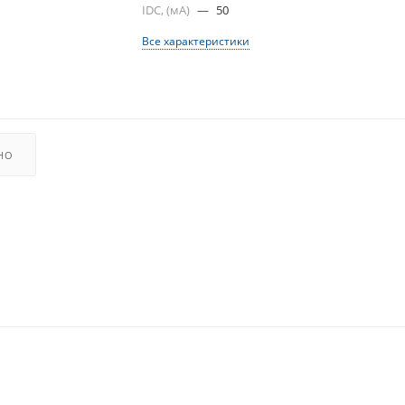
IDC, (мА)
—
50
Все характеристики
НО