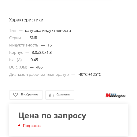
Характеристики
Тип
—
катушка индуктивности
Серия
—
SNR
Индуктивность
—
15
Корпус
—
3.0x3.0x1.3
Isat (A)
—
0.45
DCR, (Ом)
—
486
Диапазон рабочих температур
—
-40°C +125°C
В избранное
Сравнить
Цена по запросу
Под заказ