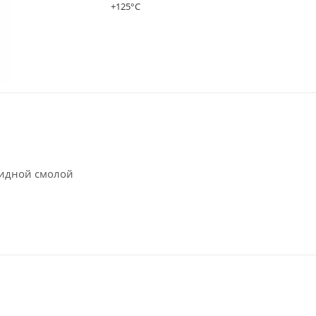
+125°C
сидной смолой