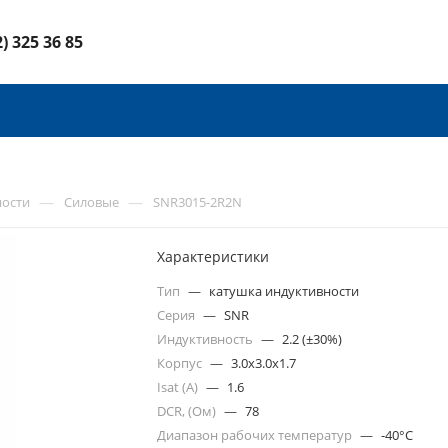
2) 325 36 85
—
—
ности
Силовые
SNR3015-2R2N
Характеристики
Тип
—
катушка индуктивности
Серия
—
SNR
Индуктивность
—
2.2 (±30%)
Корпус
—
3.0x3.0x1.7
Isat (A)
—
1.6
DCR, (Ом)
—
78
Диапазон рабочих температур
—
-40°C