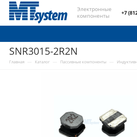
Электронные
+7 (81
компоненты
SNR3015-2R2N
—
—
—
Главная
Каталог
Пассивные компоненты
Индуктив