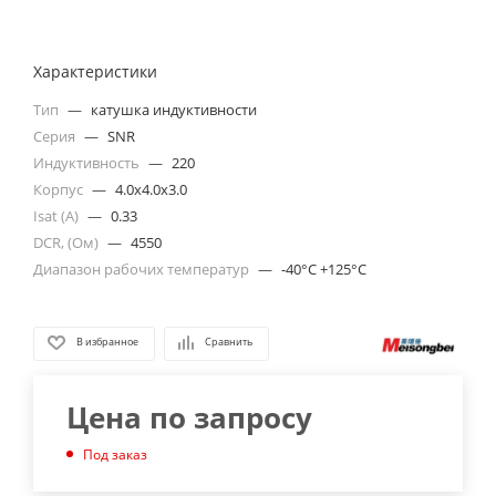
Характеристики
Тип
—
катушка индуктивности
Серия
—
SNR
Индуктивность
—
220
Корпус
—
4.0x4.0x3.0
Isat (A)
—
0.33
DCR, (Ом)
—
4550
Диапазон рабочих температур
—
-40°C +125°C
В избранное
Сравнить
Цена по запросу
Под заказ