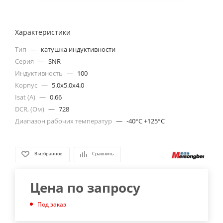
Характеристики
Тип
—
катушка индуктивности
Серия
—
SNR
Индуктивность
—
100
Корпус
—
5.0x5.0x4.0
Isat (A)
—
0.66
DCR, (Ом)
—
728
Диапазон рабочих температур
—
-40°C +125°C
В избранное
Сравнить
Цена по запросу
Под заказ