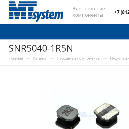
Электронные
+7 (81
компоненты
SNR5040-1R5N
—
—
—
Главная
Каталог
Пассивные компоненты
Индуктив