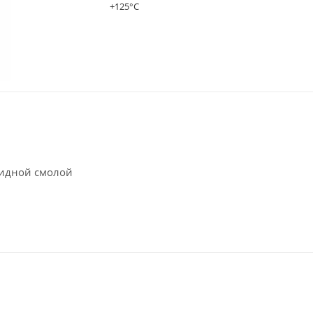
+125°C
сидной смолой