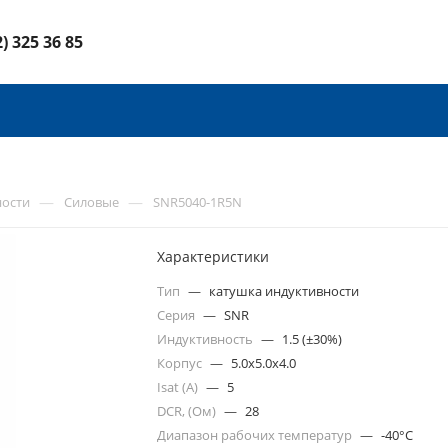
2) 325 36 85
—
—
ности
Силовые
SNR5040-1R5N
Характеристики
Тип
—
катушка индуктивности
Серия
—
SNR
Индуктивность
—
1.5 (±30%)
Корпус
—
5.0x5.0x4.0
Isat (A)
—
5
DCR, (Ом)
—
28
Диапазон рабочих температур
—
-40°C