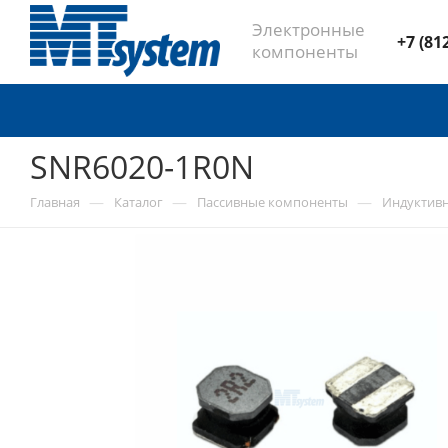
Электронные
+7 (81
компоненты
SNR6020-1R0N
—
—
—
Главная
Каталог
Пассивные компоненты
Индуктив