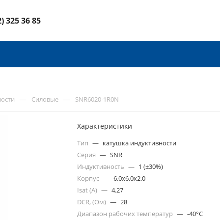
2) 325 36 85
—
—
ности
Силовые
SNR6020-1R0N
Характеристики
Тип
—
катушка индуктивности
Серия
—
SNR
Индуктивность
—
1 (±30%)
Корпус
—
6.0x6.0x2.0
Isat (A)
—
4.27
DCR, (Ом)
—
28
Диапазон рабочих температур
—
-40°C