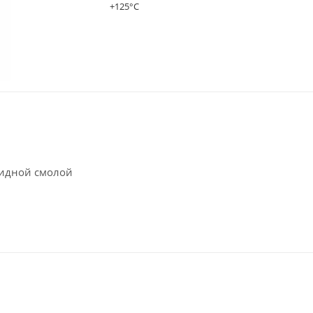
+125°C
сидной смолой