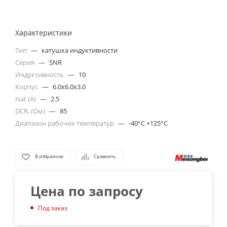
Характеристики
Тип
—
катушка индуктивности
Серия
—
SNR
Индуктивность
—
10
Корпус
—
6.0x6.0x3.0
Isat (A)
—
2.5
DCR, (Ом)
—
85
Диапазон рабочих температур
—
-40°C +125°C
В избранное
Сравнить
Цена по запросу
Под заказ