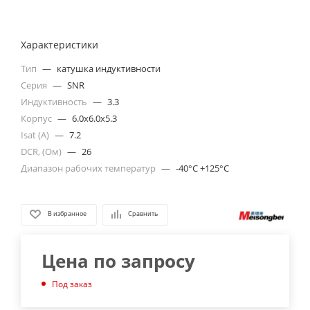
Характеристики
Тип
—
катушка индуктивности
Серия
—
SNR
Индуктивность
—
3.3
Корпус
—
6.0x6.0x5.3
Isat (A)
—
7.2
DCR, (Ом)
—
26
Диапазон рабочих температур
—
-40°C +125°C
В избранное
Сравнить
Цена по запросу
Под заказ