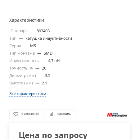
Характеристики
ID товара
—
803403
Тип
—
катушка индуктивности
Серия
—
MS
Тип монтажа
—
SMD
Индуктивность
—
4,7 uH
Точность, %
—
20
Диаметр (мм)
—
3.5
Высота (мм)
—
2.1
Все характеристики
В избранное
Сравнить
Цена по запросу