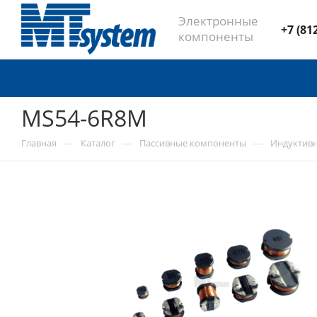
Электронные
+7 (81
компоненты
MS54-6R8M
—
—
—
Главная
Каталог
Пассивные компоненты
Индуктив