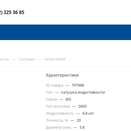
2) 325 36 85
—
—
ности
Силовые
MS54-6R8M
Характеристики
ID товара
—
797968
Тип
—
катушка индуктивности
Серия
—
MS
Тип монтажа
—
SMD
Индуктивность
—
6,8 uH
Точность, %
—
20
Диаметр (мм)
—
5.8