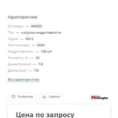
Характеристики
ID товара
—
846502
Тип
—
катушка индуктивности
Серия
—
MS-S
Тип монтажа
—
SMD
Индуктивность
—
100 uH
Точность, %
—
20
Диаметр (мм)
—
7.8
Длина (мм)
—
7.8
Все характеристики
В избранное
Сравнить
Цена по запросу