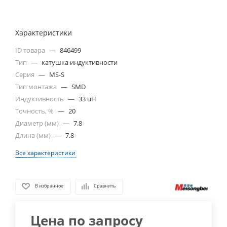
Характеристики
ID товара
—
846499
Тип
—
катушка индуктивности
Серия
—
MS-S
Тип монтажа
—
SMD
Индуктивность
—
33 uH
Точность, %
—
20
Диаметр (мм)
—
7.8
Длина (мм)
—
7.8
Все характеристики
В избранное
Сравнить
Цена по запросу