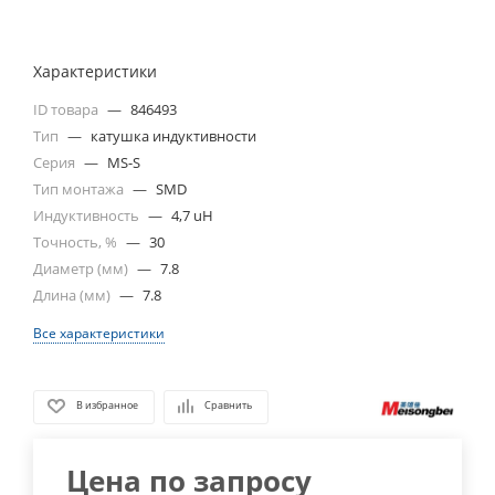
Характеристики
ID товара
—
846493
Тип
—
катушка индуктивности
Серия
—
MS-S
Тип монтажа
—
SMD
Индуктивность
—
4,7 uH
Точность, %
—
30
Диаметр (мм)
—
7.8
Длина (мм)
—
7.8
Все характеристики
В избранное
Сравнить
Цена по запросу