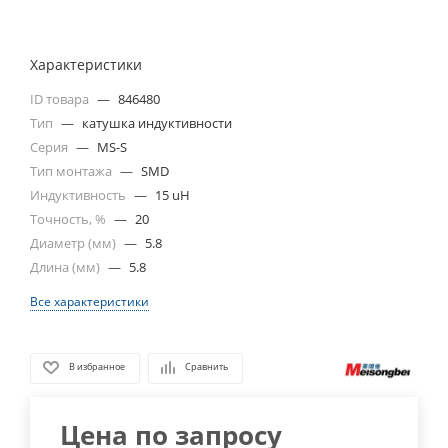
Характеристики
ID товара
—
846480
Тип
—
катушка индуктивности
Серия
—
MS-S
Тип монтажа
—
SMD
Индуктивность
—
15 uH
Точность, %
—
20
Диаметр (мм)
—
5.8
Длина (мм)
—
5.8
Все характеристики
В избранное
Сравнить
Цена по запросу