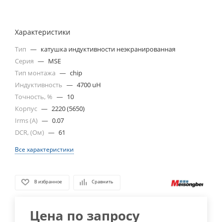
Характеристики
Тип
—
катушка индуктивности неэкранированная
Серия
—
MSE
Тип монтажа
—
chip
Индуктивность
—
4700 uH
Точность, %
—
10
Корпус
—
2220 (5650)
Irms (A)
—
0.07
DCR, (Ом)
—
61
Все характеристики
В избранное
Сравнить
Цена по запросу