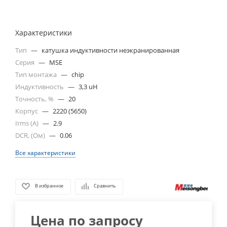
Характеристики
Тип
—
катушка индуктивности неэкранированная
Серия
—
MSE
Тип монтажа
—
chip
Индуктивность
—
3,3 uH
Точность, %
—
20
Корпус
—
2220 (5650)
Irms (A)
—
2.9
DCR, (Ом)
—
0.06
Все характеристики
В избранное
Сравнить
Цена по запросу