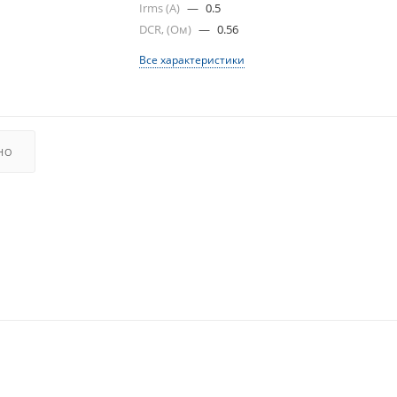
Irms (A)
—
0.5
DCR, (Ом)
—
0.56
Все характеристики
НО