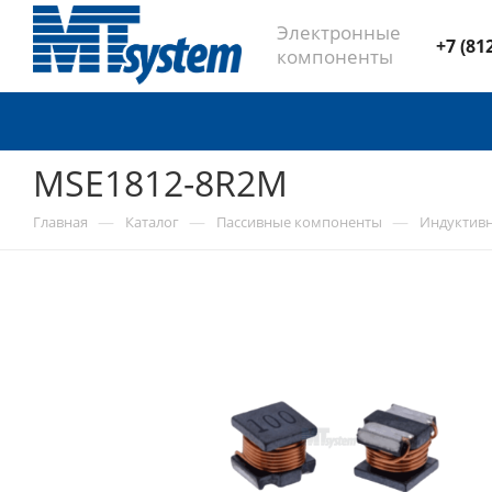
Электронные
+7 (81
компоненты
MSE1812-8R2M
—
—
—
Главная
Каталог
Пассивные компоненты
Индуктив