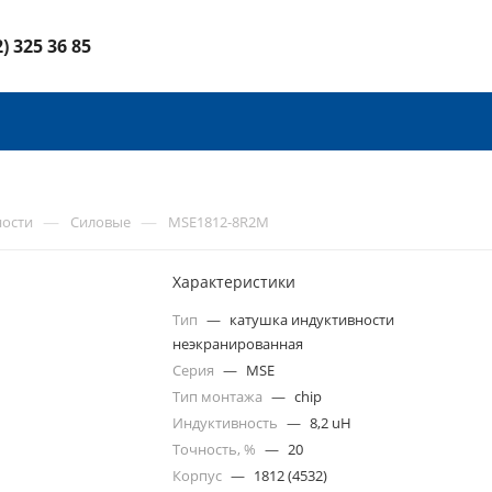
2) 325 36 85
—
—
ности
Силовые
MSE1812-8R2M
Характеристики
Тип
—
катушка индуктивности
неэкранированная
Серия
—
MSE
Тип монтажа
—
chip
Индуктивность
—
8,2 uH
Точность, %
—
20
Корпус
—
1812 (4532)