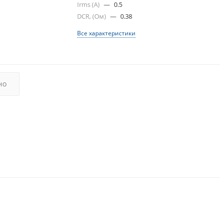
Irms (A)
—
0.5
DCR, (Ом)
—
0.38
Все характеристики
НО