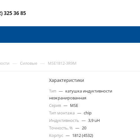
2) 325 36 85
—
—
ности
Силовые
MSE1812-3R9M
Характеристики
Тип
—
катушка индуктивности
неэкранированная
Серия
—
MSE
Тип монтажа
—
chip
Индуктивность
—
3,9 uH
Точность, %
—
20
Корпус
—
1812 (4532)