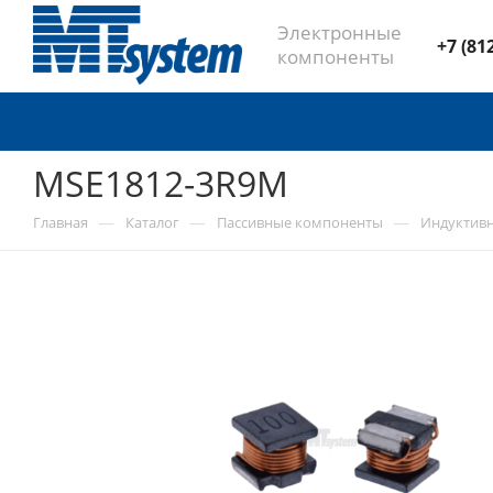
Электронные
+7 (81
компоненты
MSE1812-3R9M
—
—
—
Главная
Каталог
Пассивные компоненты
Индуктив