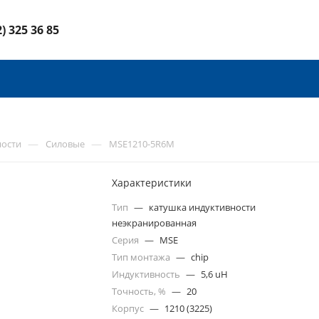
2) 325 36 85
—
—
ности
Силовые
MSE1210-5R6M
Характеристики
Тип
—
катушка индуктивности
неэкранированная
Серия
—
MSE
Тип монтажа
—
chip
Индуктивность
—
5,6 uH
Точность, %
—
20
Корпус
—
1210 (3225)