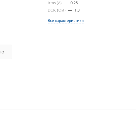
Irms (A)
—
0.25
DCR, (Ом)
—
1.3
Все характеристики
НО