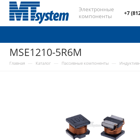
Электронные
+7 (81
компоненты
MSE1210-5R6M
—
—
—
Главная
Каталог
Пассивные компоненты
Индуктив