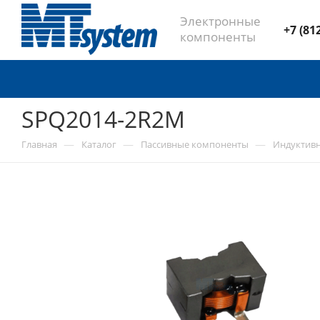
Электронные
+7 (81
компоненты
SPQ2014-2R2M
—
—
—
Главная
Каталог
Пассивные компоненты
Индуктив