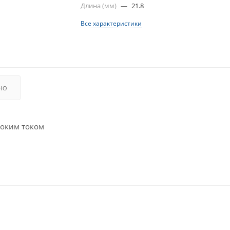
Длина (мм)
—
21.8
Все характеристики
НО
соким током