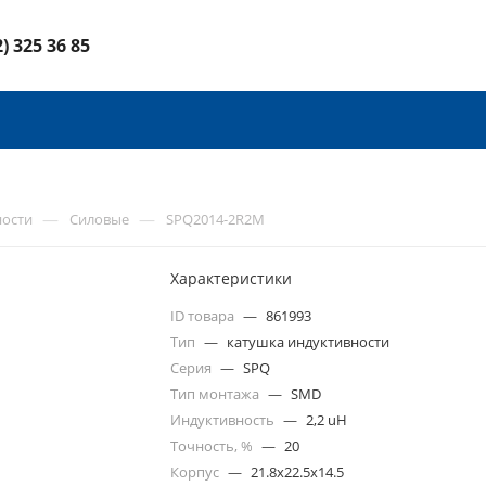
2) 325 36 85
—
—
ности
Силовые
SPQ2014-2R2M
Характеристики
ID товара
—
861993
Тип
—
катушка индуктивности
Серия
—
SPQ
Тип монтажа
—
SMD
Индуктивность
—
2,2 uH
Точность, %
—
20
Корпус
—
21.8x22.5x14.5