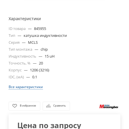
Характеристики
ID товара
—
845955
Тип
—
катушка индуктивности
Серия
—
MCLS
Тип монтажа
—
chip
Индуктивность
—
15 uH
Точность, %
—
20
Корпус
—
1206 (3216)
IDC, (мА)
—
0.1
Все характеристики
В избранное
Сравнить
Цена по запросу