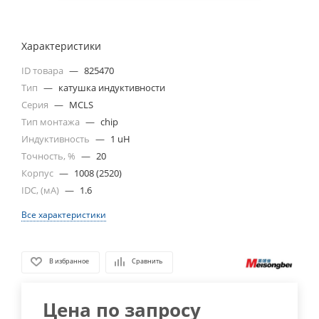
Характеристики
ID товара
—
825470
Тип
—
катушка индуктивности
Серия
—
MCLS
Тип монтажа
—
chip
Индуктивность
—
1 uH
Точность, %
—
20
Корпус
—
1008 (2520)
IDC, (мА)
—
1.6
Все характеристики
В избранное
Сравнить
Цена по запросу