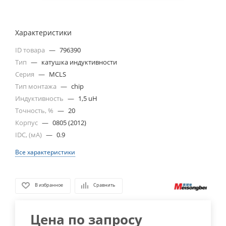
Характеристики
ID товара
—
796390
Тип
—
катушка индуктивности
Серия
—
MCLS
Тип монтажа
—
chip
Индуктивность
—
1,5 uH
Точность, %
—
20
Корпус
—
0805 (2012)
IDC, (мА)
—
0.9
Все характеристики
В избранное
Сравнить
Цена по запросу