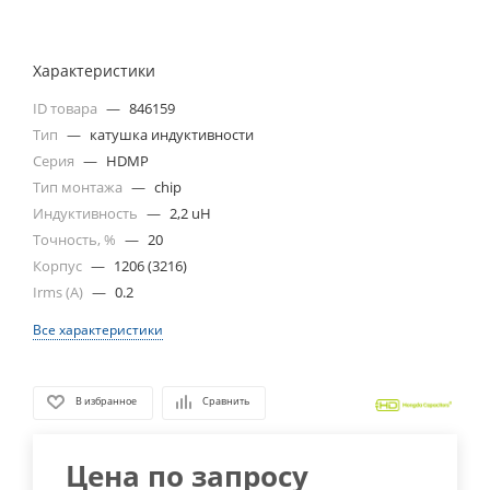
Характеристики
ID товара
—
846159
Тип
—
катушка индуктивности
Серия
—
HDMP
Тип монтажа
—
chip
Индуктивность
—
2,2 uH
Точность, %
—
20
Корпус
—
1206 (3216)
Irms (A)
—
0.2
Все характеристики
В избранное
Сравнить
Цена по запросу