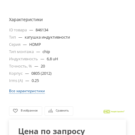
Характеристики
ID товара
—
846134
Тип
—
катушка индуктивности
Серия
—
HDMP
Тип монтажа
—
chip
Индуктивность
—
6,8 uH
Точность, %
—
20
Корпус
—
0805 (2012)
Irms (A)
—
0.25
Все характеристики
В избранное
Сравнить
Цена по запросу