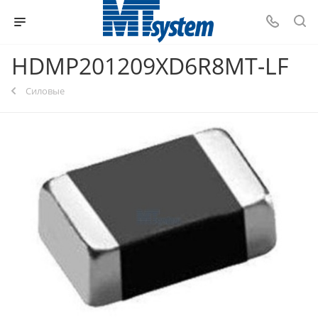
HDMP201209XD6R8MT-LF
Силовые