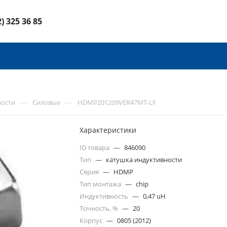
2) 325 36 85
—
—
ности
Силовые
HDMP201209VER47MT-LF
Характеристики
ID товара
—
846090
Тип
—
катушка индуктивности
Серия
—
HDMP
Тип монтажа
—
chip
Индуктивность
—
0,47 uH
Точность, %
—
20
Корпус
—
0805 (2012)