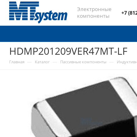
Электронные
+7 (81
компоненты
HDMP201209VER47MT-LF
—
—
—
Главная
Каталог
Пассивные компоненты
Индуктив