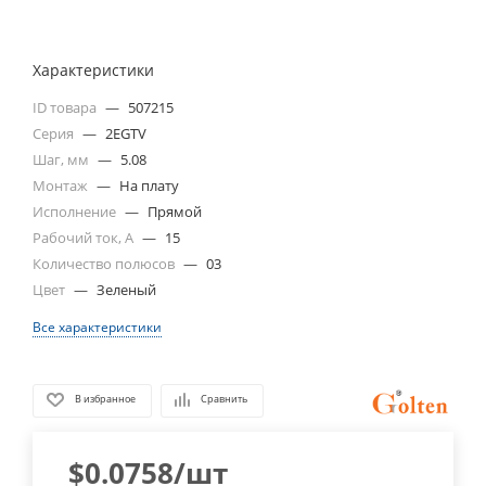
Характеристики
ID товара
—
507215
Серия
—
2EGTV
Шаг, мм
—
5.08
Монтаж
—
На плату
Исполнение
—
Прямой
Рабочий ток, А
—
15
Количество полюсов
—
03
Цвет
—
Зеленый
Все характеристики
В избранное
Сравнить
$
0.0758
/шт