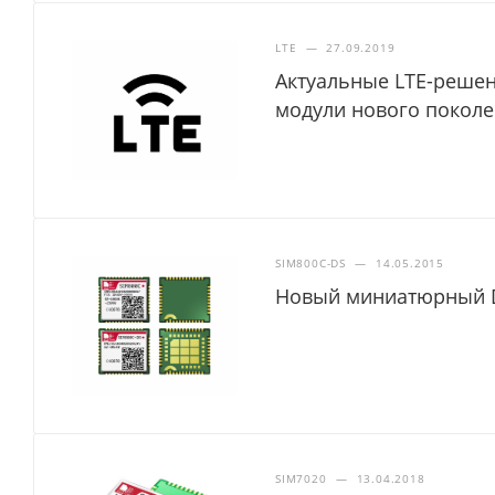
LTE
—
27.09.2019
Актуальные LTE-решени
модули нового покол
SIM800C-DS
—
14.05.2015
Новый миниатюрный D
SIM7020
—
13.04.2018