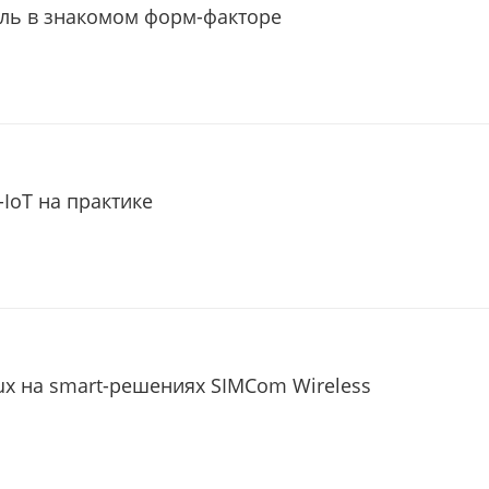
уль в знакомом форм-факторе
-IoT на практике
nux на smart-решениях SIMCom Wireless