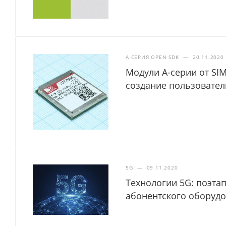
A СЕРИЯ OPEN SDK
—
20.11.2020
Модули A-серии от SIM
создание пользовате
5G
—
09.11.2020
Технологии 5G: поэта
абонентского оборуд