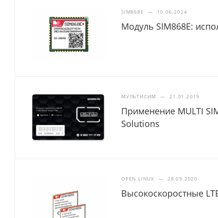
SIM868E
—
10.06.2024
Модуль SIM868E: испо
МУЛЬТИСИМ
—
21.01.2019
Применение MULTI SIM
Solutions
OPEN LINUX
—
28.09.2020
Высокоскоростные LTE