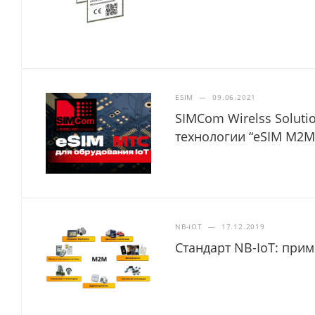
ESIM
—
09.06.2021
SIMCom Wirelss Soluti
технологии “eSIM M2M
NB-IOT
—
17.12.2019
Стандарт NB-IoT: при