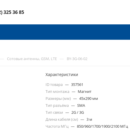
2) 325 36 85
—
—
Сотовые антенны, GSM, LTE
BY-3G-06-02
Характеристики
ID товара
—
357561
Тип монтажа
—
Магнит
Размеры (мм)
—
45x290 мм
Тип разъёма
—
SMA
Тип связи
—
2G / 3G
Длина кабеля (см)
—
3 м
Частота МГц
—
850/960/1700/1900/2100 МГц