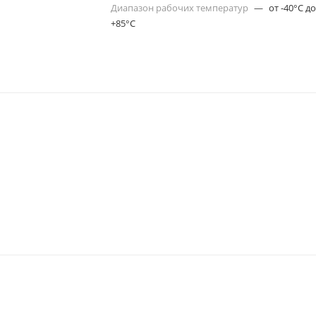
Диапазон рабочих температур
—
от -40°C д
+85°C