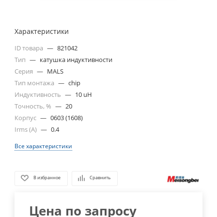
Характеристики
ID товара
—
821042
Тип
—
катушка индуктивности
Серия
—
MALS
Тип монтажа
—
chip
Индуктивность
—
10 uH
Точность, %
—
20
Корпус
—
0603 (1608)
Irms (A)
—
0.4
Все характеристики
В избранное
Сравнить
Цена по запросу